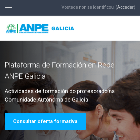
Vostede non se identificou. (
Acceder
)
Panel lateral
Ir ao contido principal
Plataforma de Formación en Rede
ANPE Galicia
Actividades de formación do profesorado na
Comunidade Autónoma de Galicia
Consultar oferta formativa