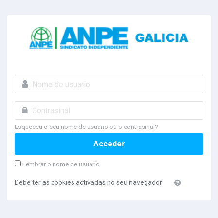
Ir ao contido principal
Nome de usuario
Contrasinal
Esqueceu o seu nome de usuario ou o contrasinal?
Acceder
Lembrar o nome de usuario
Debe ter as cookies activadas no seu navegador