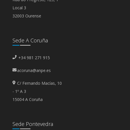
Local 3
32003 Ourense
Sede A Coruña
+34 981 271 915
acoruna@anpe.es
C/ Fernando Macías, 10
- 1º A 3
15004 A Coruña
Sede Pontevedra