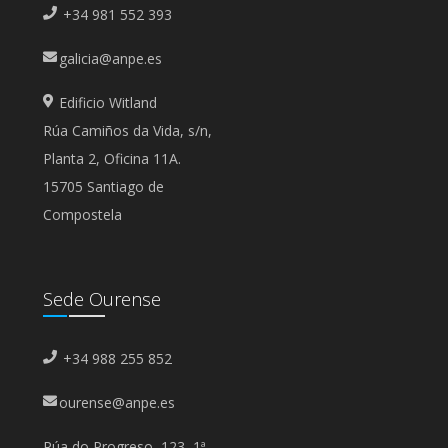
+34 981 552 393
galicia@anpe.es
Edificio Witland
Rúa Camiños da Vida, s/n,
Planta 2, Oficina 11A.
15705 Santiago de
Compostela
Sede Ourense
+34 988 255 852
ourense@anpe.es
Rúa do Progreso, 123, 1ª