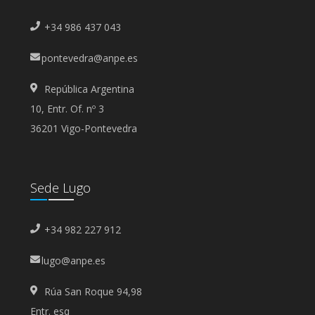
+34 986 437 043
pontevedra@anpe.es
República Argentina
10, Entr. Of. nº 3
36201 Vigo-Pontevedra
Sede Lugo
+34 982 227 912
lugo@anpe.es
Rúa San Roque 94,98
Entr. esq