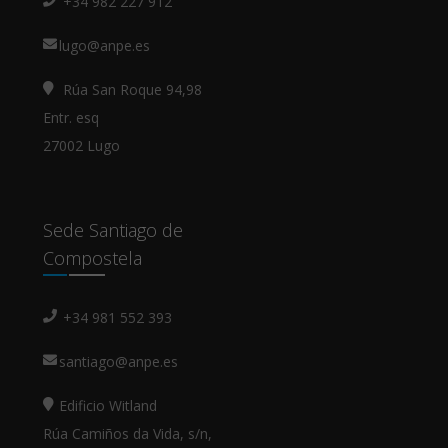
+34 982 227 912
lugo@anpe.es
Rúa San Roque 94,98
Entr. esq
27002 Lugo
Sede Santiago de
Compostela
+34 981 552 393
santiago@anpe.es
Edificio Witland
Rúa Camiños da Vida, s/n,