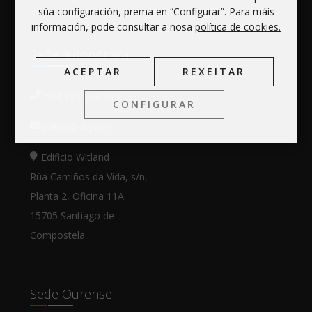
súa configuración, prema en “Configurar”. Para máis
información, pode consultar a nosa
política de cookies.
Sede autonómica
ACEPTAR
REXEITAR
+34 981 552 393
CONFIGURAR
galicia@anpe.es
Edificio Witland
Rúa Camiños da Vida, s/n,
Planta 2, Oficina 11A.
15705 Santiago de
Compostela
Sede Ourense