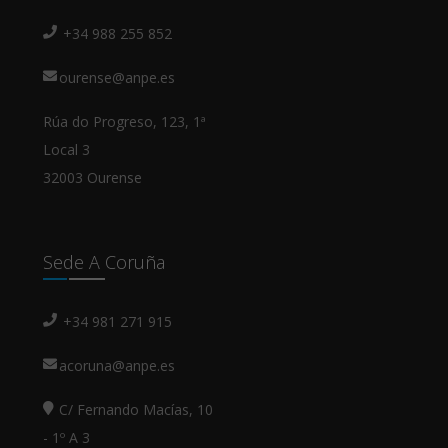
+34 988 255 852
ourense@anpe.es
Rúa do Progreso, 123, 1ª
Local 3
32003 Ourense
Sede A Coruña
+34 981 271 915
acoruna@anpe.es
C/ Fernando Macías, 10
- 1º A 3