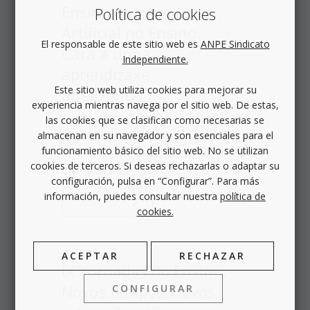
Ensino. Intelixencia
Política de cookies
Artificial no Ensino.
El responsable de este sitio web es
ANPE Sindicato
Cara a unha
Independiente.
aprendizaxe
Este sitio web utiliza cookies para mejorar su
intelixente
experiencia mientras navega por el sitio web. De estas,
Actividade homologada de
las cookies que se clasifican como necesarias se
almacenan en su navegador y son esenciales para el
formación do profesorado
funcionamiento básico del sitio web. No se utilizan
organizada por ANPE LUGO na
cookies de terceros. Si deseas rechazarlas o adaptar su
modalidade de Xornadas.
configuración, pulsa en “Configurar”. Para más
información, puedes consultar nuestra
política de
Consultar
cookies.
ACEPTAR
RECHAZAR
IX Xornadas do Ensino.
Novos tempos, novos
CONFIGURAR