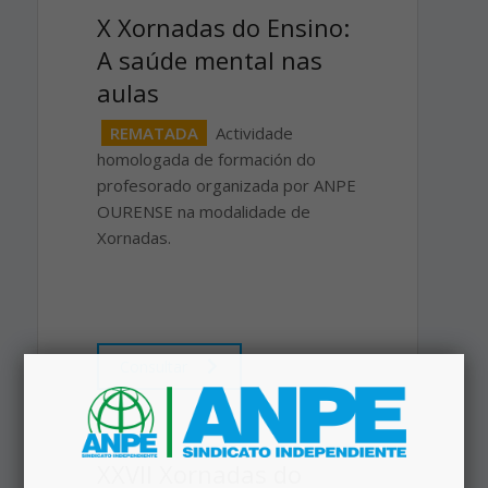
X Xornadas do Ensino:
A saúde mental nas
aulas
REMATADA
Actividade
homologada de formación do
profesorado organizada por ANPE
OURENSE na modalidade de
Xornadas.
SE AÍNDA DESEXAS
ASISTIR A ESTA ACTIVIDADE
CONTACTA DIRECTAMENTE NO
TELÉFONO
608404555
.
Consultar
XXVII Xornadas do