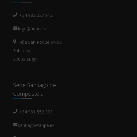
+34 982 227 912
lugo@anpe.es
Rúa San Roque 94,98
Entr. esq
27002 Lugo
Sede Santiago de
Compostela
+34 981 552 393
santiago@anpe.es