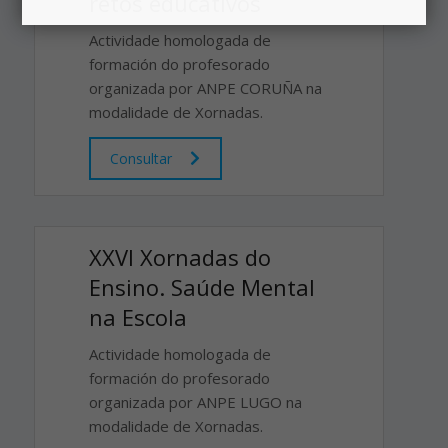
retos educativos
Actividade homologada de
formación do profesorado
organizada por ANPE CORUÑA na
modalidade de Xornadas.
Consultar
XXVI Xornadas do
Ensino. Saúde Mental
na Escola
Actividade homologada de
formación do profesorado
organizada por ANPE LUGO na
modalidade de Xornadas.