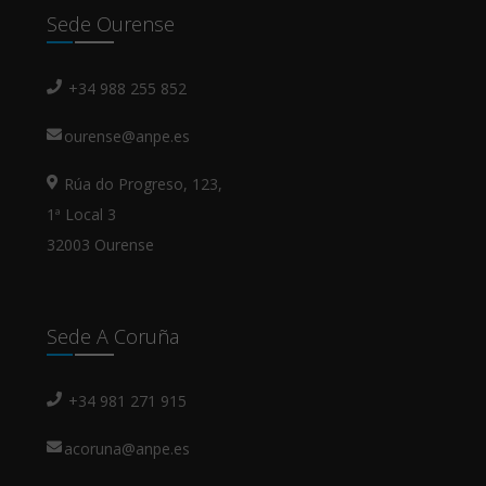
Sede Ourense
+34 988 255 852
ourense@anpe.es
Rúa do Progreso, 123,
1ª Local 3
32003 Ourense
Sede A Coruña
+34 981 271 915
acoruna@anpe.es